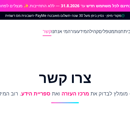
 לכל משתמש חדש
עד
31.8.2026
— ללא התחייבות.
✨ מנצלים לפחות
0%
מקורי מיפן · נסיון ביפן מעל 30 שנה
•
תשלום מאובטח PayMe
•
חשבונית מס רשמית
ית
חנות
מטפלים
קהילה
מידע
עזרה
מי אנחנו
קשר
צרו קשר
— מומלץ לבדוק את
מרכז העזרה
ואת
ספריית הידע
. רוב המי