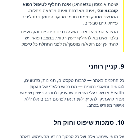
שיטת אונטסו (Onnetsu)
אינה תחליף לטיפול רפואי
קונבנציונלי
, אינה מאבחנת ואינה מרפאה מחלות.
המכשיר מספק חימום תרמי מבוקר התומך בתהליכים
פיזיולוגיים טבעיים.
המידע המופיע באתר הוא לצרכים חינוכיים ומקצועיים
בלבד ואינו בא להחליף ייעוץ רפואי. במצב רפואי, יש
להתייעץ עם רופא/ה מוסמך/ת לפני התחלת כל טיפול.
9. קניין רוחני
כל התכנים באתר — לרבות טקסטים, תמונות, סרטונים,
לוגואים ומאגרי נתונים — הם רכוש בלעדי של Japan
Health או של בעלי הזכויות שהעניקו לחברה רישיון שימוש.
אסור להעתיק, להפיץ, לשנות או לפרסם תכנים אלו ללא
אישור מפורש בכתב.
10. סמכות שיפוט וחוק חל
על תנאי שימוש אלה ועל כל סכסוך הנובע מהשימוש באתר