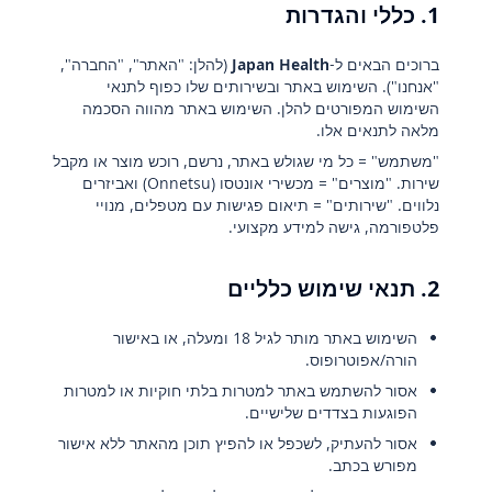
1. כללי והגדרות
ברוכים הבאים ל-
Japan Health
(להלן: "האתר", "החברה",
"אנחנו"). השימוש באתר ובשירותים שלו כפוף לתנאי
השימוש המפורטים להלן. השימוש באתר מהווה הסכמה
מלאה לתנאים אלו.
"משתמש" = כל מי שגולש באתר, נרשם, רוכש מוצר או מקבל
שירות. "מוצרים" = מכשירי אונטסו (Onnetsu) ואביזרים
נלווים. "שירותים" = תיאום פגישות עם מטפלים, מנויי
פלטפורמה, גישה למידע מקצועי.
2. תנאי שימוש כלליים
השימוש באתר מותר לגיל 18 ומעלה, או באישור
הורה/אפוטרופוס.
אסור להשתמש באתר למטרות בלתי חוקיות או למטרות
הפוגעות בצדדים שלישיים.
אסור להעתיק, לשכפל או להפיץ תוכן מהאתר ללא אישור
מפורש בכתב.