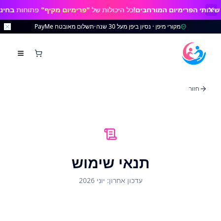
תי הפרימיום המורחבים!
כל היכולות של
"פרימיום מקיף"
פתוחות
בחינם ל
מקורי מיפן · נסיון ביפן מעל 30 שנה
•
תשלום מאובטח PayMe
חזור
תנאי שימוש
עדכון אחרון: יוני 2026