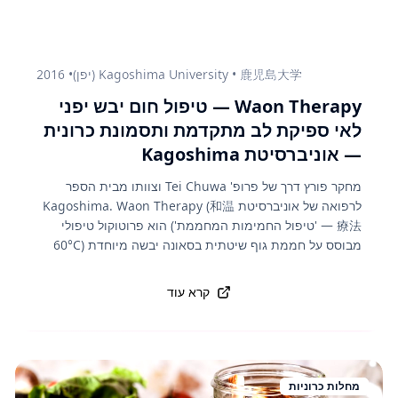
Kagoshima University • 鹿児島大学 (יפן)
•
2016
Waon Therapy — טיפול חום יבש יפני
לאי ספיקת לב מתקדמת ותסמונת כרונית
— אוניברסיטת Kagoshima
מחקר פורץ דרך של פרופ' Tei Chuwa וצוותו מבית הספר
לרפואה של אוניברסיטת Kagoshima. Waon Therapy (和温
療法 — 'טיפול החמימות המחממת') הוא פרוטוקול טיפולי
מבוסס על חממת גוף שיטתית בסאונה יבשה מיוחדת (60°C
למשך 15 דקות, ולאחריה 30 דקות מנוחה במיטה). המחקר
הקליני הגדול הראה שהטיפול משפר דרמטית את תפקוד הלב
קרא עוד
באי ספיקת לב כרונית, משפר תפקוד אנדותל ומקטין מתח דם,
ומקל תסמוני עייפות כרונית ופיברומיאלגיה. הטיפול הוכר
רשמית ביפן ומומן על ידי משרד הבריאות היפני.
מחלות כרוניות