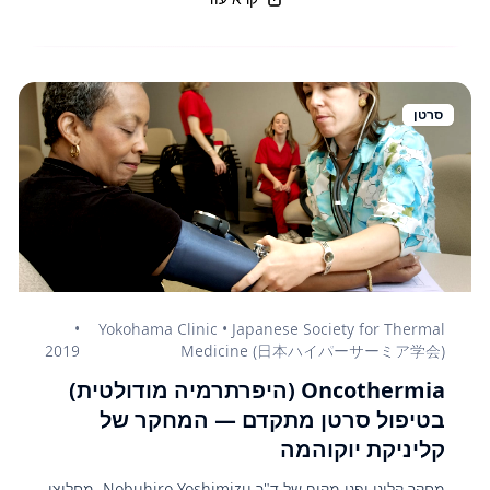
סרטן
•
Yokohama Clinic • Japanese Society for Thermal
2019
Medicine (日本ハイパーサーミア学会)
Oncothermia (היפרתרמיה מודולטית)
בטיפול סרטן מתקדם — המחקר של
קליניקת יוקוהמה
מחקר קליני יפני מקיף של ד"ר Nobuhiro Yoshimizu, מחלוצי