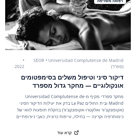
רפואה משלימה
•
SEOR • Universidad Complutense de Madrid
(ספרד)
2022
דיקור סיני וטיפול משלים בסימפטומים
אונקולוגיים — מחקר גדול מספרד
מחקר ספרדי מקיף מ-Universidad Complutense de
Madrid ובית החולים La Paz בדק את יעילות הדיקור הסיני
(אקופונקצ'ור ואלקטרו-אקופונקצ'ור) בהקלת תופעות לוואי של
כימותרפיה וקרינה — בחילה, עייפות כרונית, כאבי ניורופתיים
וחרדה. המחקר מראה כי מטופלים שקיבלו דיקור סיני במקביל
לטיפול הסרטני הרגיל דיווחו על ירידה משמעותית בהקאות,
קרא עוד