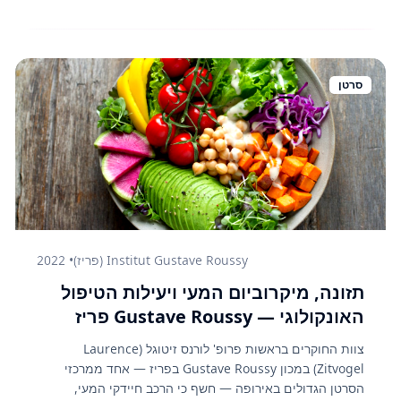
שיפור בשינה ושיפור משמעותי באיכות החיים המדווחת עזמית
(QoL). הממצאים תומכים גם על ידי ה-NCCN האמריקני וארגון
הבריאות הספרדי (SEOM) כטיפול משלים מומלץ בטיפול
אונקולוגי.
סרטן
Institut Gustave Roussy (פריז)
•
2022
תזונה, מיקרוביום המעי ויעילות הטיפול
האונקולוגי — Gustave Roussy פריז
צוות החוקרים בראשות פרופ' לורנס זיטוגל (Laurence
Zitvogel) במכון Gustave Roussy בפריז — אחד ממרכזי
הסרטן הגדולים באירופה — חשף כי הרכב חיידקי המעי,