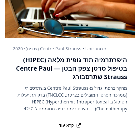
Centre Paul Strauss • Unicancer (צרפת)
•
2020
היפרתרמיה תוד גופית מלאה (HIPEC)
בטיפול סרטן צפק הבטן — Centre Paul
Strauss שתרסבורג
מחקר צרפתי גדול מ-Centre Paul Strauss בשתרסבורג
(ממרכזי הסרטן המובילים בצרפת, FNCLCC) בדק את יעילות
הטיפול ב-HIPEC (Hyperthermic Intraperitoneal
Chemotherapy) — הערת כימותרפיה מחוממת ל-42°C
ישירות לחלל הבטן לאחר ניתוח להסרת גידולים סרטניים
ממקור גינקולוגי, לבלב, הקיבה או צפק הבטן. הנתונים מראים
קרא עוד
שהשילוב מגדיל דרמטית את תוחלת החיים לחמש שנים, מעל
טיפול מסורתי בלבד, תוך שיפור מדדי איכות חיים והפחתה