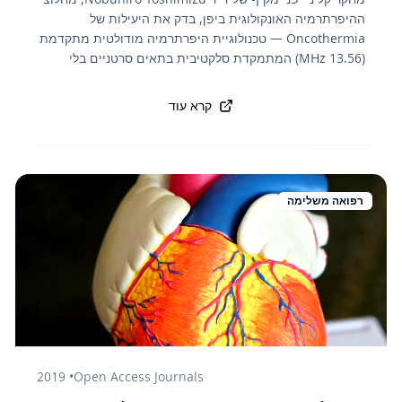
ההיפרתרמיה האונקולוגית ביפן, בדק את היעילות של
Oncothermia — טכנולוגיית היפרתרמיה מודולטית מתקדמת
(13.56 MHz) המתמקדת סלקטיבית בתאים סרטניים בלי
לפגוע ברקמה הבריאה. המחקר עקב אחר מאות מטופלים עם
סרטן לבלב, לבד, שד, ריאה ומעי הגס בשלבים מתקדמים.
קרא עוד
התוצאות: 70% מהמטופלים הראו תגובה חלקית או יציבת
מחלה, וכ-30% השיגו תגובה מלאה. הטיפול שולב גם עם תזונה
קטוגנית, טיפול בסלניום ואימונותרפיה טבעית — גישה
הוליסטית שהפכה לסימן היכר של הרפואה האינטגרטיבית ביפן.
רפואה משלימה
2019
•
Open Access Journals