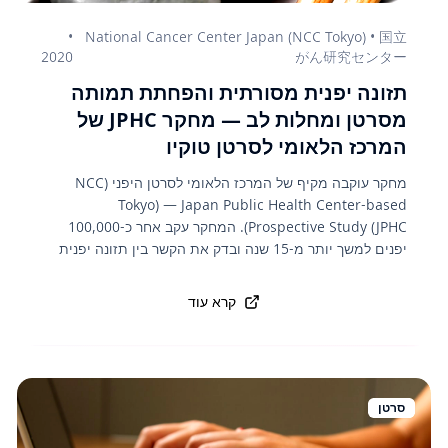
•
National Cancer Center Japan (NCC Tokyo) • 国立
2020
がん研究センター
תזונה יפנית מסורתית והפחתת תמותה
מסרטן ומחלות לב — מחקר JPHC של
המרכז הלאומי לסרטן טוקיו
מחקר עוקבה מקיף של המרכז הלאומי לסרטן היפני (NCC
Tokyo) — Japan Public Health Center-based
Prospective Study (JPHC). המחקר עקב אחר כ-100,000
יפנים למשך יותר מ-15 שנה ובדק את הקשר בין תזונה יפנית
מסורתית (דגים, אצות ים, סויה, ירקות, תה ירוק ואורז) לתמותה
מכל סיבה. תוצאות: היצמדות גבוהה לתזונה יפנית מסורתית
קרא עוד
הראתה ירידה של 14% בתמותה מכלל, 11% בתמותה מסרטן,
ו-11% בתמותה ממחלות לב וכלי דם. המחקר מספק עדות
חזקה למודל התזונתי היפני כתשתית לאריכות ימים ובריאות.
סרטן