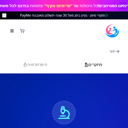
ל היכולות של
"פרימיום מקיף"
פתוחות
בחינם לכל משתמש חדש
עד
.2026
מקורי מיפן · נסיון ביפן מעל 30 שנה
•
תשלום מאובטח PayMe
חזור
מחקרים
היפרתרמיה