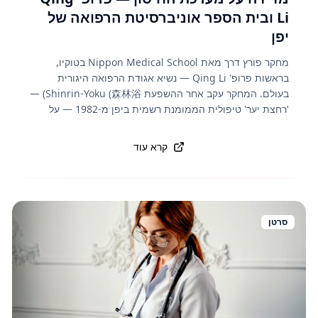
Li ובית הספר אוניברסיטת הרפואה של
יפן
מחקר פורץ דרך מאת Nippon Medical School בטוקיו,
בראשות פרופ' Qing Li — נשיא אגודת הרפואה היגורית
בעולם. המחקר עקב אחר ההשפעת Shinrin-Yoku (森林浴) —
'רחצת יער' טיפולית הממומנת רשמית ביפן מ-1982 — על
הבריאות. התוצאות: שהייה של 3 ימים ביער העלתה את
פעילות תאי ה-NK (תאי הרוצחים הטבעיים — הקו ההגנה
קרא עוד
הראשון נגד תאי סרטן) ב-50%, העלתה חילבון את רמת חלבוני
הדם של חלבוני תאי ה-NK, וההשפעה נמשיכה עד 30 יום
לאחר מכן. הממצאים הובילו להכרה רשמית של Shinrin-Yoku
כתרופה מונעת בידהות הבריאות היפני — תחת תכנית 'אורח
חיים בריא' הלאומית, ומטופל ב-65 יערות טיפול יער מוסמכים
סרטן
ביפן.