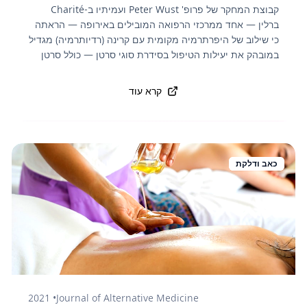
קבוצת המחקר של פרופ' Peter Wust ועמיתיו ב-Charité
ברלין — אחד ממרכזי הרפואה המובילים באירופה — הראתה
כי שילוב של היפרתרמיה מקומית עם קרינה (רדיותרמיה) מגדיל
במובהק את יעילות הטיפול בסידרת סוגי סרטן — כולל סרטן
צוואר הרחם, סרטן שד, סרטן הרקמה וסארקומה של רקמות
רכות. חימום תאי הסרטן לטמפרטורה של 40–43°C מגביר את
קרא עוד
רגישות התאים הסרטניים לקרינה, משפר את זרימת הדם
לגידול ומגביר את התגובה החיסונית המקומית. התוצאות
מראים שיפור משמעותי בהישרדות הכוללת ובשליטה מקומית
על המחלה בהשוואה לקרינה לבד.
כאב ודלקת
2021
•
Journal of Alternative Medicine