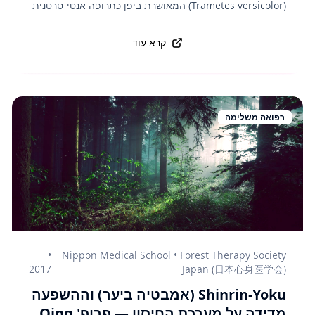
(Trametes versicolor) המאושרת ביפן כתרופה אנטי-סרטנית
מ-1977. המטה-אנליזה שילבה תוצאות משמונה מחקרים
קליניים גדולים עם מעל מ-8,000 מטופלי סרטן קיבה.
קרא עוד
התוצאות: תוספת PSK לכימותרפיה סטנדרטית העלתה את
ההישרדות ל-5 שנים מ-60% ל-73% בסרטן קיבה שלב II-III.
התרופה מאושרת רשמית על ידי משרד הבריאות היפני
ומנותנת למטופלי סרטן במסגרת הסל הבריאות הלאומי —
דוגמה לשילוב בין רפואה מסורתית (פיטותרפיה) לרפואה
רפואה משלימה
מודרנית ביפן.
•
Nippon Medical School • Forest Therapy Society
2017
Japan (日本心身医学会)
Shinrin-Yoku (אמבטיה ביער) וההשפעה
מדידה על מערכת החיסון — פרופ' Qing