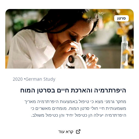
השנות. מדובר בשיתה טיפולית מבוססת מדע שהפכה
לסטנדרט טיפול במרכזים מובילים באירופה.
סרטן
2020
•
German Study
היפרתרמיה והארכת חיים בסרטן המוח
מחקר גרמני מצא כי טיפול באמצעות היפרתרמיה מאריך
משמעותית חיי חולי סרטן המוח. מומחים מאשרים כי
היפרתרמיה יעילה הן כטיפול יחיד והן כטיפול משולב.
קרא עוד