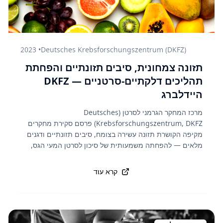
2023
•
Deutsches Krebsforschungszentrum (DKFZ)
תזונה צמחונית, סיבים תזונתיים והפחתת
תהליכים דלקתיים-סרטניים — DKFZ
היידלברג
מרכז המחקר הגרמני לסרטן (Deutsches
Krebsforschungszentrum, DKFZ) פרסם סקירת מחקרים
מקיפה הקושרת תזונה עשירה בצומח, סיבים תזונתיים ודגנים
מלאים — להפחתה משמעותית של סיכון לסרטן המעי הגס,
סרטן השד וסרטן הערמונית. הסיבים התזונתיים מזינים את
חיידקי המעי הטובים שמייצרים חומצות שומן קצרות-שרשרת
קרא עוד
(כגון בוטיראט) — בעלות פעילות אנטי-דלקתית ויכולת לעודד
מוות תאי מתוכנת בתאים סרטניים. ההמלצות תקפות גם
למניעה ראשונית וגם לאוכלוסייה בריאה המעוניינת לחזק את
הגוף.