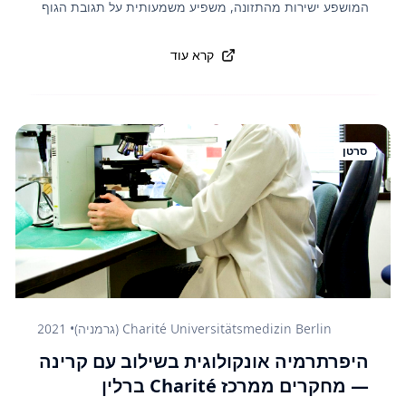
המושפע ישירות מהתזונה, משפיע משמעותית על תגובת הגוף
לטיפולים אונקולוגיים ועל יכולת מערכת החיסון לזהות ולתקוף
תאים סרטניים. תזונה עשירה בסיבים, פוליפנולים (בפירות יער,
קרא עוד
תה ירוק, שמן זית), ירקות מצליבים וחומרים מותססים —
מחזקת את גיוון המיקרוביום ובכך תורמת הן לדיכוי גידולים והן
לבריאות הכללית של הגוף, גם אצל אנשים בריאים.
סרטן
Charité Universitätsmedizin Berlin (גרמניה)
•
2021
היפרתרמיה אונקולוגית בשילוב עם קרינה
— מחקרים ממרכז Charité ברלין