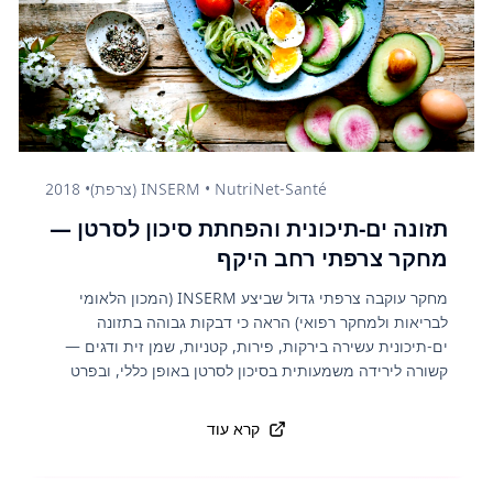
INSERM • NutriNet-Santé (צרפת)
•
2018
תזונה ים-תיכונית והפחתת סיכון לסרטן —
מחקר צרפתי רחב היקף
מחקר עוקבה צרפתי גדול שביצע INSERM (המכון הלאומי
לבריאות ולמחקר רפואי) הראה כי דבקות גבוהה בתזונה
ים-תיכונית עשירה בירקות, פירות, קטניות, שמן זית ודגים —
קשורה לירידה משמעותית בסיכון לסרטן באופן כללי, ובפרט
לסרטן השד והמעי הגס. החוקרים מצביעים על מנגנונים
אנטי-דלקתיים, נוגדי חמצון ועל ויסות איתות תאי שמדכא
קרא עוד
צמיחה של תאים סרטניים. המחקר חיזק גם את תרומת התזונה
לבריאות לב-וכלי דם, ירידה בלחץ דם ותפקוד מטבולי משופר
— תועלות שרלוונטיות לכל אדם, גם ללא קשר לסרטן.